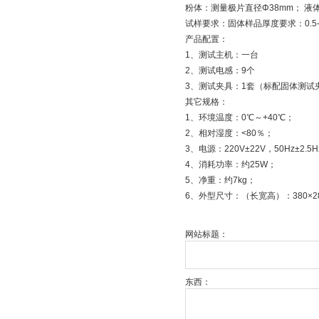
粉体：测量极片直径Φ38mm； 液体
试样要求：固体样品厚度要求：0.5-
产品配置：
1、测试主机：一台
2、测试电感：9个
3、测试夹具：1套（标配固体测试
其它规格：
1、环境温度：0℃～+40℃；
2、相对湿度：<80％；
3、电源：220V±22V，50Hz±2.5
4、消耗功率：约25W；
5、净重：约7kg；
6、外型尺寸：（长宽高）：380×28
网站标题：
东西：