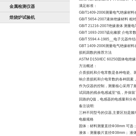
满足标准：
金属检测仪器
GB/T1409-2006测量电气
焙烧炉试验机
GB/T 5654-2007液体绝缘
GB/T 21216-2007绝缘液体
GB/T 1693-2007硫化橡胶 
GB/T 5594.4-1985__电
GBT 1409-2006测量电气
损耗因数的推荐方法
ASTM D150/IEC 60250
方法概述：
介质损耗和介电常数是各种电瓷、装
响介质损耗和介电常数的各种因素
作为仪器的控制，测量核心采用了
试回路的残余电感减至*低，并保留
回路的Q值，电感器的电感量和分
备注说明:
三种不同型号的仪器,主要区别是频
电极规格
固体：材料测量直径Φ38mm 可选；
液体：测量极片直径Φ38mm； 液体