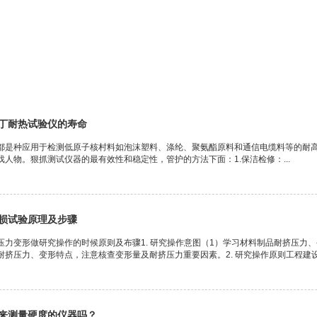
丁耐热试验仪的寿命
都是种应用于检测低原子核村料如泡沫塑料、涤纶、聚氨酯原料和通信电缆料等的耐
人物。狠抓测试仪器的最有效性和稳定性，管护的方法下面：1.保洁检修：...
损试验原理及步骤
压力变形做研究操作的时候原则及布骤1. 研究操作意图（1）学习材料制品耐挤压力
挤压力、变形特点，注意核查变形量及耐挤压力重要因素。2. 研究操作原则工程建设材
来测量硬度的仪器吗？