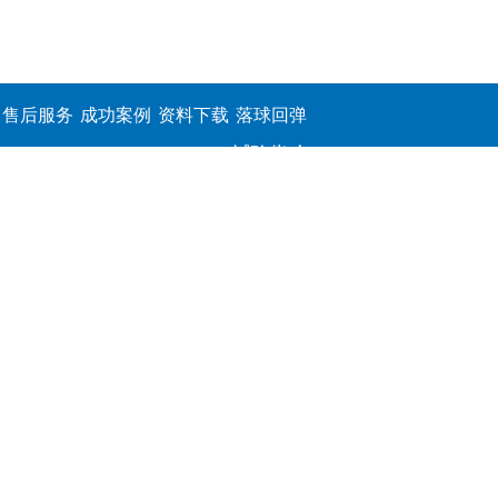
售后服务
成功案例
资料下载
落球回弹
试验仪,介
电击穿强
度测定仪