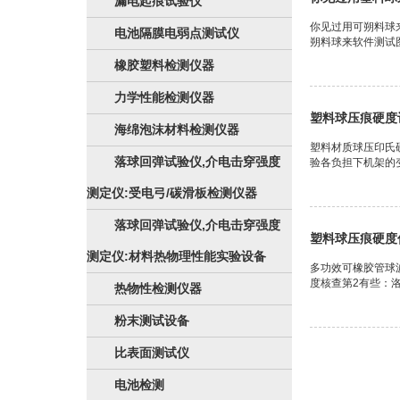
漏电起痕试验仪
你见过用可朔料球
电池隔膜电弱点测试仪
朔料球来软件测试
橡胶塑料检测仪器
力学性能检测仪器
塑料球压痕硬度
海绵泡沫材料检测仪器
塑料材质球压印氏硬
落球回弹试验仪,介电击穿强度
验各负担下机架的变
测定仪:受电弓/碳滑板检测仪器
落球回弹试验仪,介电击穿强度
塑料球压痕硬度
测定仪:材料热物理性能实验设备
多功效可橡胶管球波浪
度核查第2有些：洛氏
热物性检测仪器
粉末测试设备
比表面测试仪
电池检测