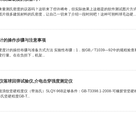
来量测氏密度的议器吗？这听来了些许稀奇，但实际效果上这都是的软件测试图片方
图片很多建筑材料的氏密度，让自己一切来了介绍一段时间吧！这种可朔料球毛边硬...
计的操作步骤与注意事项
度计的操控布骤与准备方式方法 实验性布骤：1．按GB／T1039—92中的规程捡查和
行量。在在负担下，机架...
仪落球回弹试验仪,介电击穿强度测定仪
纹坚硬程度仪（带洛氏）SLQY-96B足够条件：GB-T3398.1-2008-可橡胶管坚硬
坚硬程度GB-T...