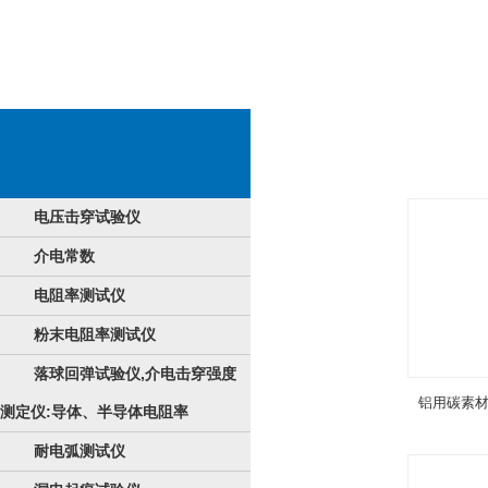
的落球回弹试验仪,介电击穿强度
电压击穿试验仪
介电常数
电阻率测试仪
粉末电阻率测试仪
落球回弹试验仪,介电击穿强度
铝用碳素
测定仪:导体、半导体电阻率
耐电弧测试仪