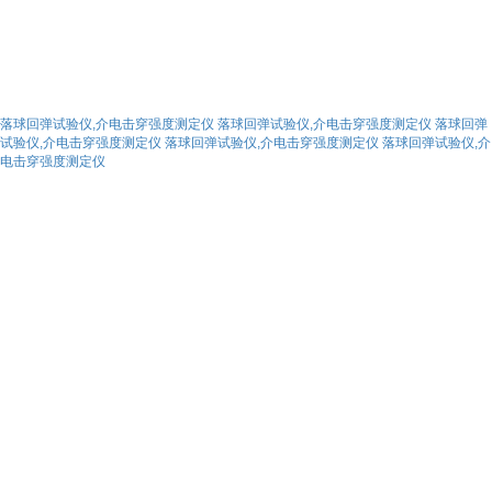
落球回弹试验仪,介电击穿强度测定仪
落球回弹试验仪,介电击穿强度测定仪
落球回弹
试验仪,介电击穿强度测定仪
落球回弹试验仪,介电击穿强度测定仪
落球回弹试验仪,介
电击穿强度测定仪