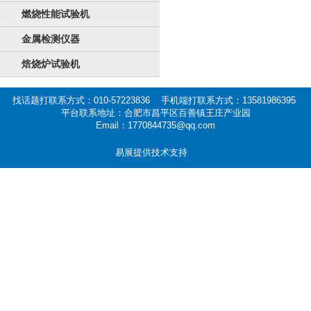
燃烧性能试验机
金属检测仪器
焙烧炉试验机
找话题打联系方式：010-57223836 手机端打联系方式：13581986395
平台联系地址：合肥市昌平区百善镇王庄产业园
Email：1770844735@qq.com
易展提供技术支持