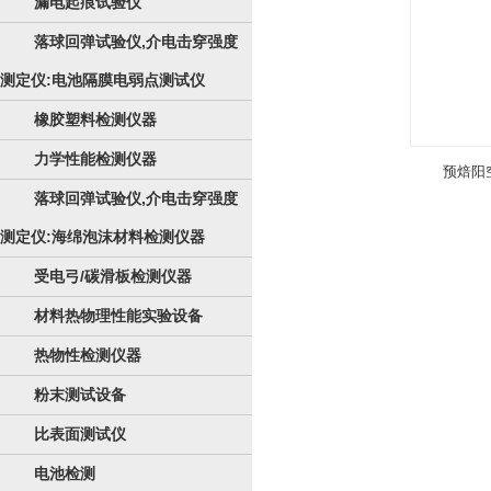
漏电起痕试验仪
落球回弹试验仪,介电击穿强度
测定仪:电池隔膜电弱点测试仪
橡胶塑料检测仪器
力学性能检测仪器
预焙阳
落球回弹试验仪,介电击穿强度
测定仪:海绵泡沫材料检测仪器
受电弓/碳滑板检测仪器
材料热物理性能实验设备
热物性检测仪器
粉末测试设备
比表面测试仪
电池检测