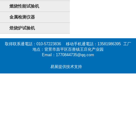
燃烧性能试验机
金属检测仪器
焙烧炉试验机
取得联系通電話：010-57223836 移动手机通電話：13581986395 工厂
地点：背景市昌平区百善镇王庄化产业园
Email：1770844735@qq.com
易展提供技术支持