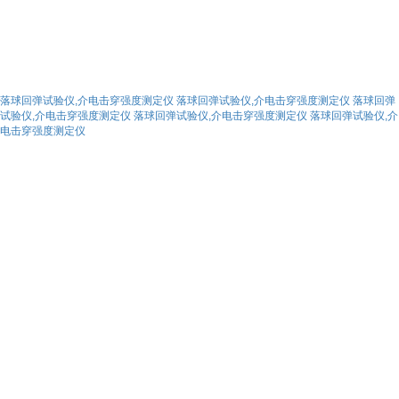
落球回弹试验仪,介电击穿强度测定仪
落球回弹试验仪,介电击穿强度测定仪
落球回弹
试验仪,介电击穿强度测定仪
落球回弹试验仪,介电击穿强度测定仪
落球回弹试验仪,介
电击穿强度测定仪