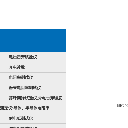
设备显示
电压击穿试验仪
介电常数
电阻率测试仪
粉末电阻率测试仪
落球回弹试验仪,介电击穿强度
陶粒
测定仪:导体、半导体电阻率
耐电弧测试仪