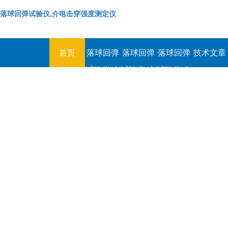
落球回弹试验仪,介电击穿强度测定仪
首页
落球回弹
落球回弹
落球回弹
技术文章
试验仪,介
试验仪,介
试验仪,介
电击穿强
电击穿强
电击穿强
度测定仪
度测定仪
度测定仪